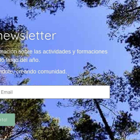
newsletter
ormación sobre las actividades y formaciones
lo largo del año.
ndote, creando comunidad.
to!
os: