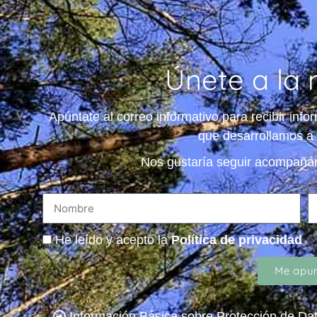
Únete a la 
Apúntate al correo informativo para recibir inf
que desarrollamos a 
Nos gustaría seguir acompañá
He leído y acepto la
Política de privacidad
Me apun
Información Básica sobre Protección de Dat