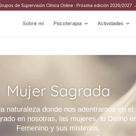
Grupos de Supervisión Clínica Online · Próxima edición 2026/2027 
Sobre mí
Psicoterapia
Actividades
Mujer Sagrada
 la naturaleza donde nos adentramos en e
rado en nosotras, las mujeres, lo Divino en
Femenino y sus misterios.