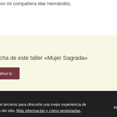
 con mi compañera Mar Hernández,
cha de este taller «Mujer Sagrada»
C
ahora
e terceros para ofrecerte una mejor experiencia de
R
 del sitio.
Más información y cómo gestionarlas
.