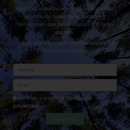
Apúntate al correo informativo para recibir
información sobre las actividades y
formaciones que desarrollamos a lo largo
del año.
Nos gustaría seguir acompañándote,
creando comunidad.
He leído y acepto la
Política de
privacidad
Me apunto!