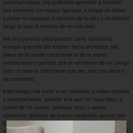
voluntad mayor, voy pudiendo aprender a transitar
mis inviernos con mayor ligereza, a relajar mi deseo
y poner mi voluntad al servicio de la vida y no intentar
dirigir la vida al servicio de mi voluntad.
Me doy permiso para percibir como cambia mi
energía que rota del exterior hacia el interior, del
plano de la mente consciente al de la mente
inconsciente y permito que en el interior de mi cuerpo
todo se mueva como tiene que ser, esto me alivia y
da serenidad.
Este tiempo me invita a ser paciente, a saber esperar
y acompañarme, atender a lo que me hace bien, a
cuidar de mi cuerpo, procurar ricos y sanos
alimentos, disfrutar de buena compañía, pasear por
los parques y bosques, respirar conscientemente,
meditar, jugar, reír, sorprenderme, mirarme y mirar el