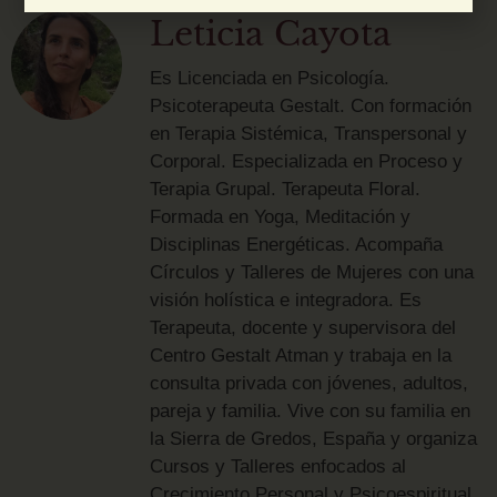
Leticia Cayota
Es Licenciada en Psicología.
Psicoterapeuta Gestalt. Con formación
en Terapia Sistémica, Transpersonal y
Corporal. Especializada en Proceso y
Terapia Grupal. Terapeuta Floral.
Formada en Yoga, Meditación y
Disciplinas Energéticas. Acompaña
Círculos y Talleres de Mujeres con una
visión holística e integradora. Es
Terapeuta, docente y supervisora del
Centro Gestalt Atman y trabaja en la
consulta privada con jóvenes, adultos,
pareja y familia. Vive con su familia en
la Sierra de Gredos, España y organiza
Cursos y Talleres enfocados al
Crecimiento Personal y Psicoespiritual.